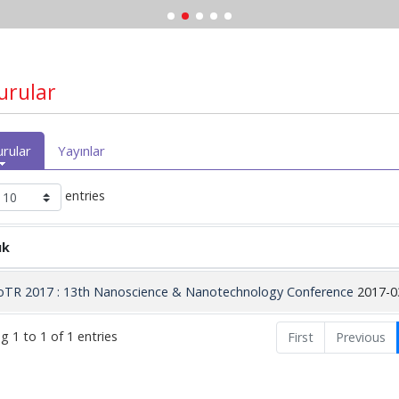
urular
rular
Yayınlar
entries
ık
TR 2017 : 13th Nanoscience & Nanotechnology Conference
2017-0
g 1 to 1 of 1 entries
First
Previous