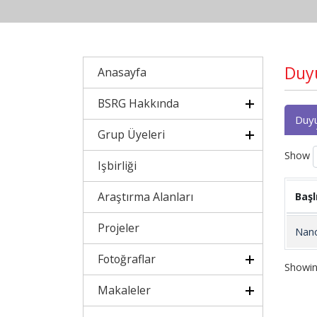
Duy
Anasayfa
BSRG Hakkında
Duyu
Grup Üyeleri
Show
Işbirliği
Araştırma Alanları
Başl
Projeler
Nano
Fotoğraflar
Showin
Makaleler