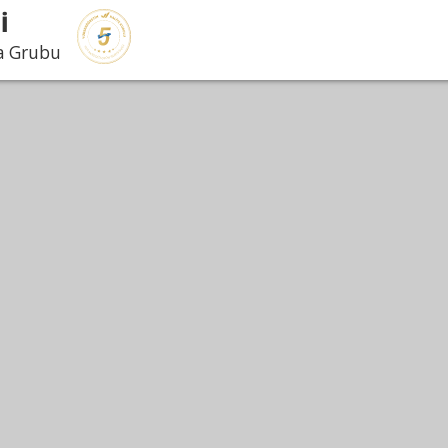
İ
ma Grubu