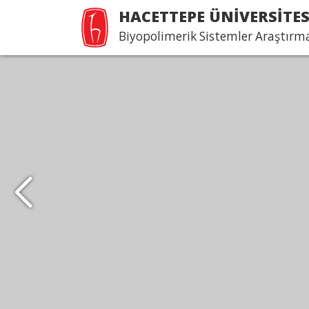
HACETTEPE ÜNİVERSİTES
Biyopolimerik Sistemler Araştır